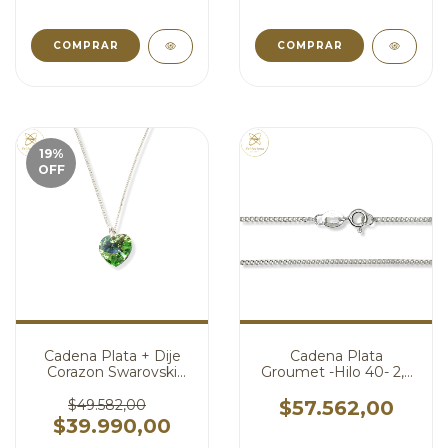
COMPRAR
19
%
OFF
Cadena Plata + Dije
Cadena Plata
Corazon Swarovski
Groumet -Hilo 40- 2,3
Verde Peridoto 10 mm
grs X 45 cm cod3861
cod3966
$49.582,00
$57.562,00
$39.990,00