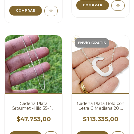
COMPRAR
COMPRAR
ENVÍO GRATIS
Cadena Plata
Cadena Plata Rolo con
Groumet -Hilo 35- 1,7
Letra C Mediana 20 X
grs X 40 cm cod3840
30 mm cod3731
$47.753,00
$113.335,00