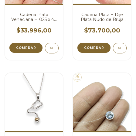
Cadena Plata
Cadena Plata + Dije
Veneciana H 025 x 40
Plata Nudo de Bruja
cm cod4015
cadena x 55 cm
cod4567
$33.996,00
$73.700,00
COMPRAR
COMPRAR