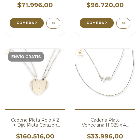
cod4268
$71.996,00
$96.720,00
COMPRAR
COMPRAR
ENVÍO GRATIS
Cadena Plata Rolo X 2
Cadena Plata
+ Dije Plata Corazon
Veneciana H 025 x 45
Para Partir Pareja
cm cod4016
Amigo cod4107
$160.516,00
$33.996,00