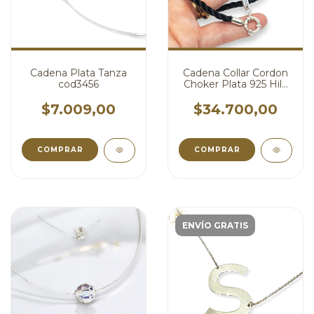
Cadena Plata Tanza
Cadena Collar Cordon
cod3456
Choker Plata 925 Hilo
de Seda Torzado
Negro cod4410
$7.009,00
$34.700,00
COMPRAR
COMPRAR
ENVÍO GRATIS