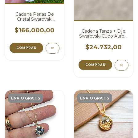
Cadena Perlas De
Cristal Swarovski
Blanca Y Aurora Boreal
cod4790
$166.000,00
Cadena Tanza + Dije
Swarovski Cubo Aurora
Boreal cod4778
$24.732,00
COMPRAR
COMPRAR
ENVÍO GRATIS
ENVÍO GRATIS