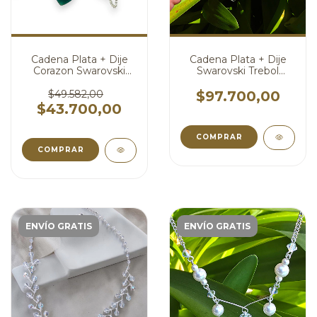
Cadena Plata + Dije
Cadena Plata + Dije
Corazon Swarovski
Swarovski Trebol
Verde Oscuro 10 mm
Aurora Boreal 22 mm
cod3021
cod4804
$49.582,00
$97.700,00
$43.700,00
COMPRAR
COMPRAR
ENVÍO GRATIS
ENVÍO GRATIS