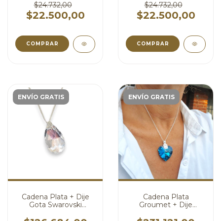
cod4495
cod4494
$24.732,00
$24.732,00
$22.500,00
$22.500,00
COMPRAR
COMPRAR
ENVÍO GRATIS
ENVÍO GRATIS
Cadena Plata + Dije
Cadena Plata
Gota Swarovski
Groumet + Dije
Shimmer 13 X 23 mm
Swarovski Corazon
cod4437
Azul Bermuda Blue 28