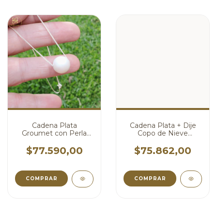
Cadena Plata
Cadena Plata + Dije
Groumet con Perla
Copo de Nieve
Swarovski Blanca
Swarovski Edelweiss
Opaca Pasante
14 mm cod4053
$77.590,00
$75.862,00
cod4081
COMPRAR
COMPRAR