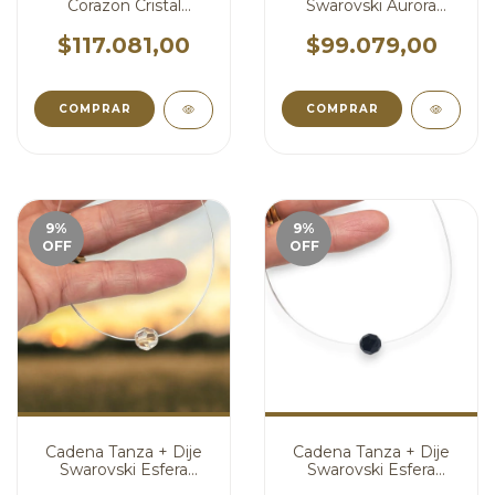
Corazon Cristal
Swarovski Aurora
Swarovski Shimmer 18
Boreal Argolla Dona
mm cod4509
cod4496
$117.081,00
$99.079,00
COMPRAR
COMPRAR
9
%
9
%
OFF
OFF
Cadena Tanza + Dije
Cadena Tanza + Dije
Swarovski Esfera
Swarovski Esfera
Golden Ambar 10 mm
Negro 10 mm