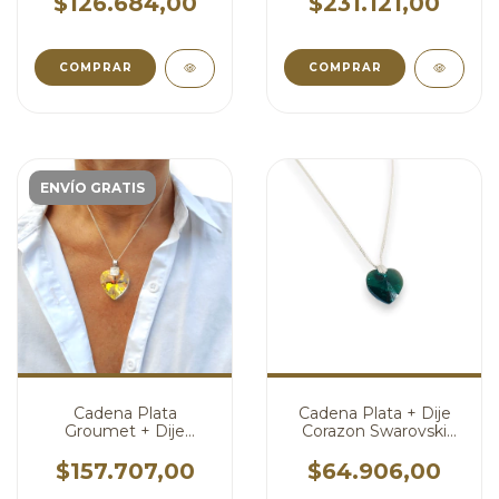
$126.684,00
$231.121,00
mm cod4415
COMPRAR
COMPRAR
ENVÍO GRATIS
Cadena Plata
Cadena Plata + Dije
Groumet + Dije
Corazon Swarovski
Swarovski Corazon
Verde Esmeralda 14
Aurora Boreal 28 mm
mm cod4278
$157.707,00
$64.906,00
cod4391