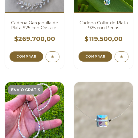
Cadena Gargantilla de
Cadena Collar de Plata
Plata 925 con Cristales
925 con Perlas
Swarovski® Shimmer
Swarovski® de 6mm y
5mm - Diseño Espiga
Cristales AB 3mm
$269.700,00
$119.500,00
cod4793
cod4791
COMPRAR
COMPRAR
ENVÍO GRATIS