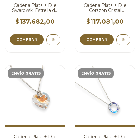
Cadena Plata + Dije
Cadena Plata + Dije
Swarovski Estrella de
Corazon Cristal
Mar Aurora Boreal 30
Swarovski Heliotrope
mm cod4539
Violeta 18 mm
$137.682,00
$117.081,00
cod4510
COMPRAR
COMPRAR
ENVÍO GRATIS
ENVÍO GRATIS
Cadena Plata + Dije
Cadena Plata + Dije