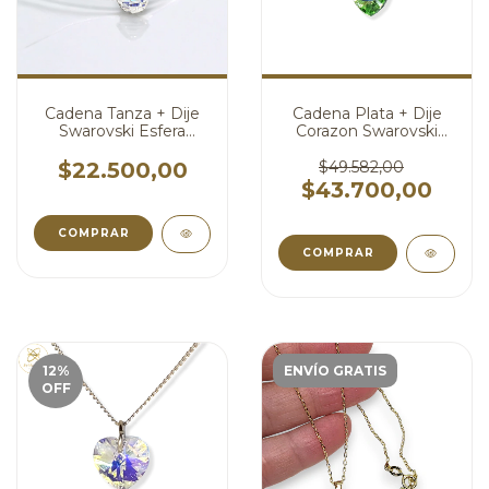
Cadena Tanza + Dije
Cadena Plata + Dije
Swarovski Esfera
Corazon Swarovski
Aurora Boreal 10 mm
Verde Peridoto 10 mm
cod4383
cod3966
$22.500,00
$49.582,00
$43.700,00
COMPRAR
COMPRAR
12
%
ENVÍO GRATIS
OFF