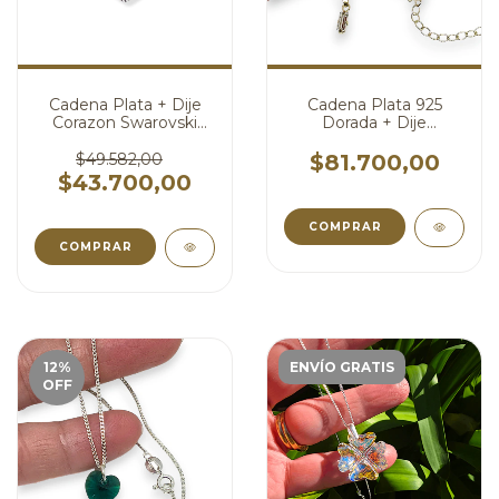
Cadena Plata + Dije
Cadena Plata 925
Corazon Swarovski
Dorada + Dije
Aurora Boreal 10 mm
Swarovski Cristal
cod3008
Blanco cod4803
$49.582,00
$81.700,00
$43.700,00
COMPRAR
COMPRAR
12
%
ENVÍO GRATIS
OFF