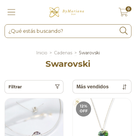
0
Inicio
>
Cadenas
>
Swarovski
Swarovski
Filtrar
12
%
OFF