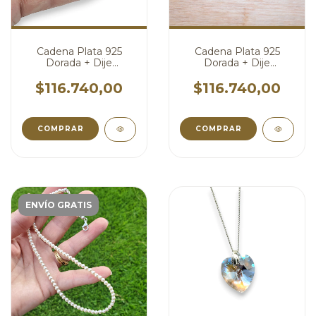
Cadena Plata 925
Cadena Plata 925
Dorada + Dije
Dorada + Dije
Swarovski Dorado
Swarovski Dorado
Cristal cod4617
Ambar cod4333
$116.740,00
$116.740,00
COMPRAR
COMPRAR
ENVÍO GRATIS