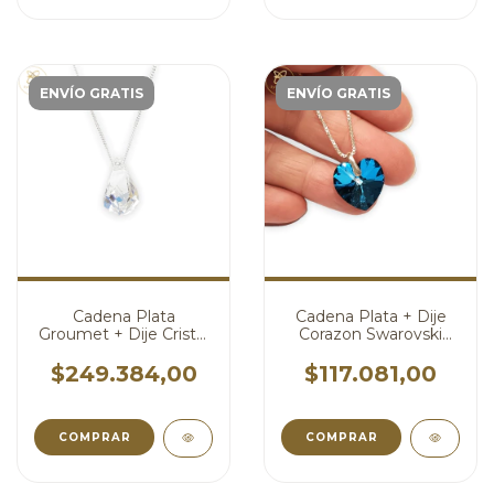
ENVÍO GRATIS
ENVÍO GRATIS
Cadena Plata
Cadena Plata + Dije
Groumet + Dije Cristal
Corazon Swarovski
Swa Helix Aurora
Azul 18 mm cod4111
Boreal 30 mm
$249.384,00
$117.081,00
cod4114
COMPRAR