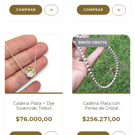
COMPRAR
COMPRAR
ENVÍO GRATIS
Cadena Plata + Dije
Cadena Plata con
Swarovski Trebol
Perlas de Cristal
Pasante Aurora Boreal
Swarovski Dorado
10 mm cod4245
cod4240
$76.000,00
$256.271,00