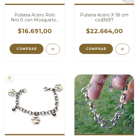
Pulsera Acero Rolo
Pulsera Acero X 18 cm
Nro 0 con Mosqueton
cod3697
X 19 cm cod3698
$16.691,00
$22.664,00
COMPRAR
COMPRAR