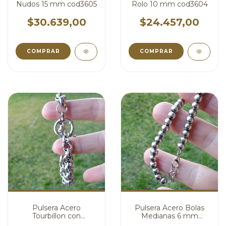
Nudos 15 mm cod3605
Rolo 10 mm cod3604
$30.639,00
$24.457,00
COMPRAR
COMPRAR
Pulsera Acero
Pulsera Acero Bolas
Tourbillon con
Medianas 6 mm
Marinero cod3603
cod3602