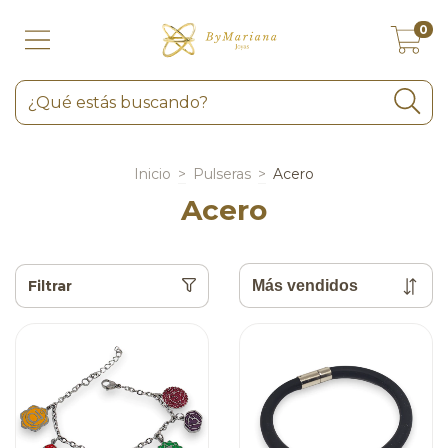
0
Inicio
>
Pulseras
>
Acero
Acero
Filtrar