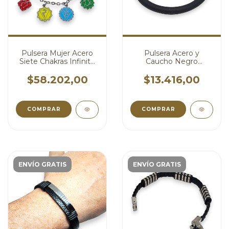
Pulsera Mujer Acero
Pulsera Acero y
Siete Chakras Infinito
Caucho Negro
De Colores cod4702
cod4330
$58.202,00
$13.416,00
COMPRAR
COMPRAR
ENVÍO GRATIS
ENVÍO GRATIS