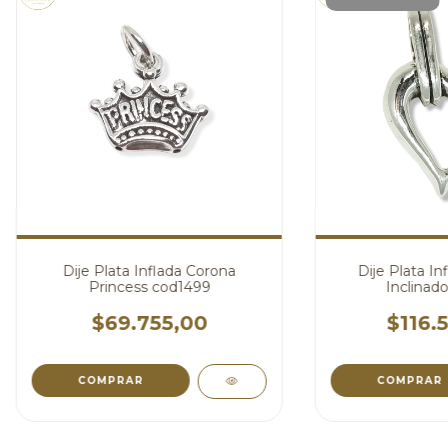
Dije Plata Inflada Corona
Dije Plata In
Princess cod1499
Inclinad
$69.755,00
$116.