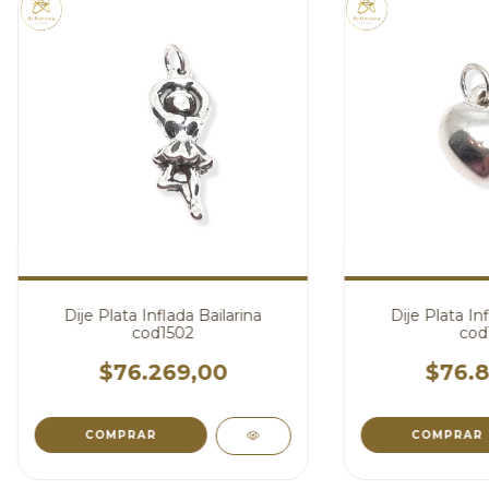
Dije Plata Inflada Bailarina
Dije Plata In
cod1502
cod
$76.269,00
$76.8