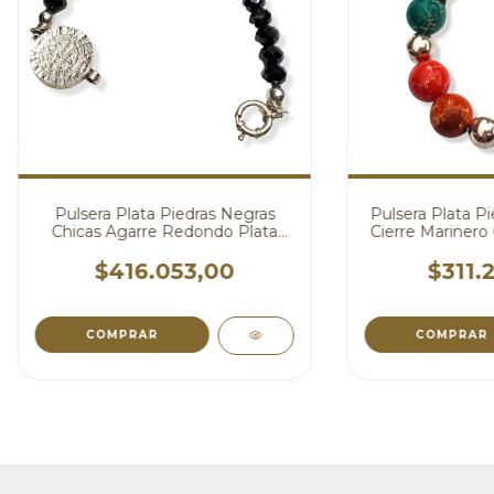
Pulsera Plata Piedras Negras
Pulsera Plata Pi
Chicas Agarre Redondo Plata
Cierre Mariner
San Benito cod1348
$416.053,00
$311.
COMPRAR
COMPRAR