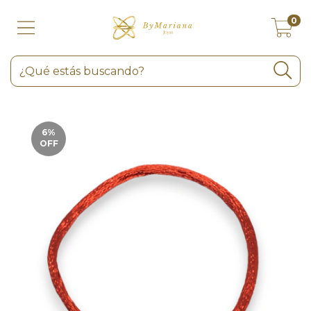
0
6
%
OFF