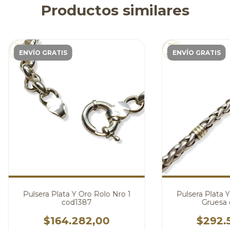
Productos similares
ENVÍO GRATIS
ENVÍO GRATIS
Pulsera Plata Y Oro Rolo Nro 1
Pulsera Plata 
cod1387
Gruesa 
$164.282,00
$292.