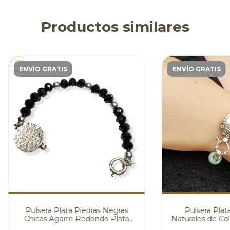
Productos similares
ENVÍO GRATIS
ENVÍO GRATIS
Pulsera Plata Piedras Negras
Pulsera Plat
Chicas Agarre Redondo Plata
Naturales de Col
San Benito cod1348
Redondo Lo