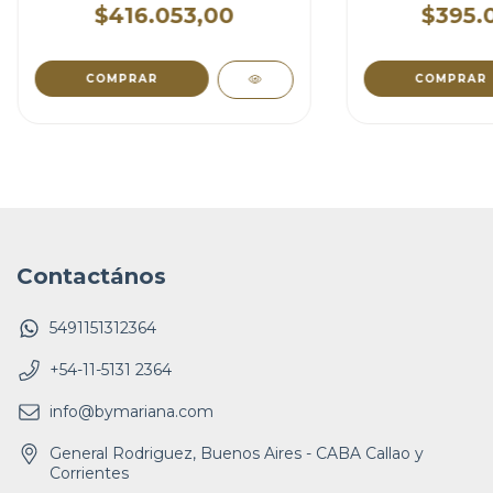
$416.053,00
$395.
COMPRAR
COMPRAR
Contactános
5491151312364
+54-11-5131 2364
info@bymariana.com
General Rodriguez, Buenos Aires - CABA Callao y
Corrientes